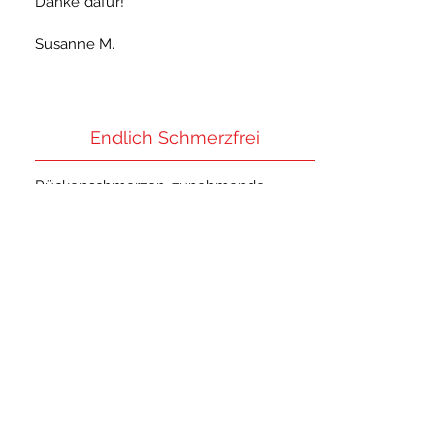
Danke dafür!
Susanne M.
Endlich Schmerzfrei
Rückenschmerzen, zunehmende
Trägheit, so konnte es nicht
weitergehen. Einen Termin mit Andreas
zu vereinbaren war die beste
Entscheidung, die wir treffen konnten.
Andreas betreut uns seit vier Monaten.
Beim gemeinsamen Krafttraining legt er
großen Wert auf die exakte Ausführung
und stellt uns individuell Pläne zum
selbständigen Trainieren zusammen.
Durch das regelmäßige Training und die
professionelle Unterstützung hat sich
unser Gesundheits- und Fitnesszustand