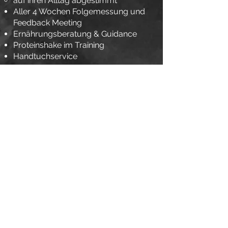
auf ihren Alltag abgestimmt
Aller 4 Wochen Folgemessung und
Feedback Meeting
Ernährungsberatung & Guidance
Proteinshake im Training
Handtuchservice
pro Session ab 110,- Euro
Jetzt Erstgespräch buchen
Alle Preise exklusiv der
gesetzliche MwSt.
von 19%
Mehrwertsteuer